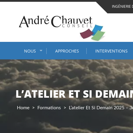
Skip
INGÉNIERIE 
to
content
NOUS
APPROCHES
INTERVENTIONS
L’ATELIER ET SI DEMAI
Home
>
Formations
>
L’atelier Et Si Demain 2025 – 