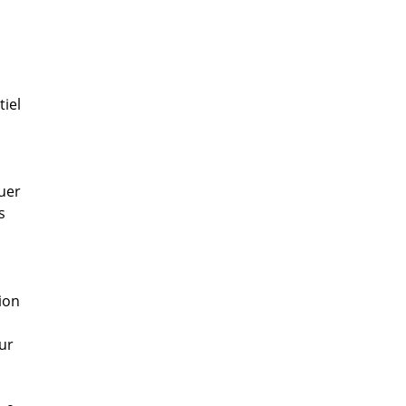
tiel
nuer
s
tion
our