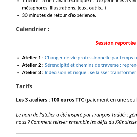
1 heure 15 de travail technique et d’expériences à vivr
métaphores, illustrations, jeux, outils…)
30 minutes de retour d’expérience.
Calendrier :
Session reportée 
Atelier 1
:
Changer de vie professionnelle par temps très
Atelier 2
:
Sérendipité et chemins de traverse : reprendr
Atelier 3
:
Indécision et risque : se laisser transformer 
Tarifs
Les 3 ateliers
:
100 euros TTC
(paiement en une seule 
Le nom de l’atelier a été inspiré par
François Taddéï
: gén
nous ? Comment relever ensemble les défis du XXIe siècle