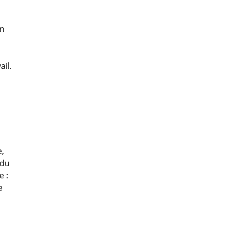
en
ail.
e,
 du
e :
e