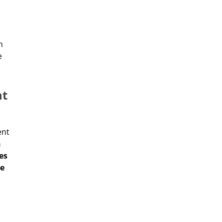
n
e
nt
ent
n
es
me