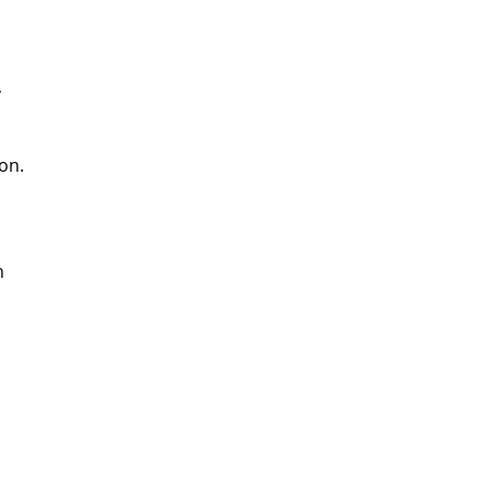
,
on.
n