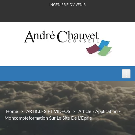
Skip
INGÉNIERIE D'AVENIR
to
content
Home
>
ARTICLES ET VIDEOS
>
Article « Application »
Moncompteformation Sur Le Site De L’Epale