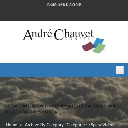
Skip
INGÉNIERIE D'AVENIR
to
content
VIDÉOS D’INTERVIEW D’INTERVENANTS ET D’AUTEURS, VIDÉOS
DES CONFÉRENCES KELVOA.
Home
>
Archive By Category "Catégorie : <span>Vidéos