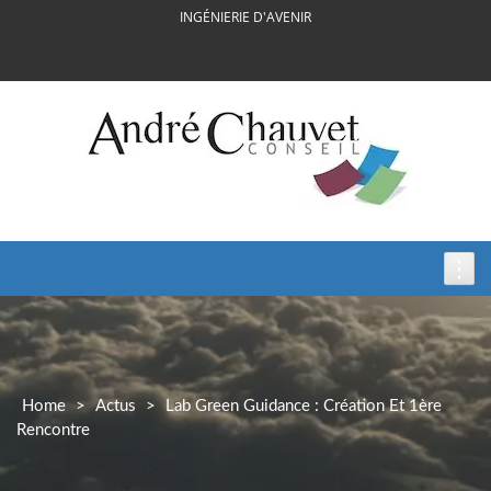
Skip
INGÉNIERIE D'AVENIR
to
content
Home
>
Actus
>
Lab Green Guidance : Création Et 1ère
Rencontre